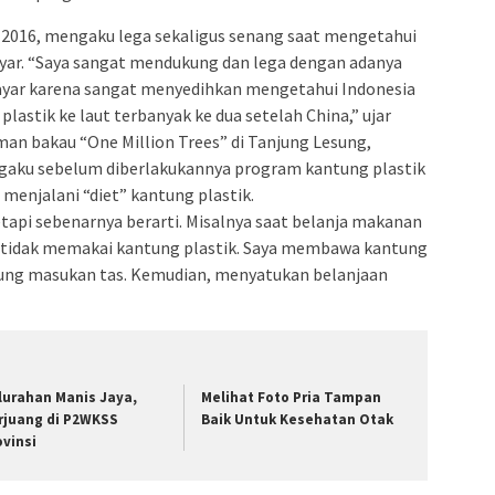
ia 2016, mengaku lega sekaligus senang saat mengetahui
ayar. “Saya sangat mendukung dan lega dengan adanya
ayar karena sangat menyedihkan mengetahui Indonesia
astik ke laut terbanyak ke dua setelah China,” ujar
an bakau “One Million Trees” di Tanjung Lesung,
engaku sebelum diberlakukannya program kantung plastik
u menjalani “diet” kantung plastik.
tetapi sebenarnya berarti. Misalnya saat belanja makanan
n tidak memakai kantung plastik. Saya membawa kantung
ngsung masukan tas. Kemudian, menyatukan belanjaan
lurahan Manis Jaya,
Melihat Foto Pria Tampan
rjuang di P2WKSS
Baik Untuk Kesehatan Otak
ovinsi