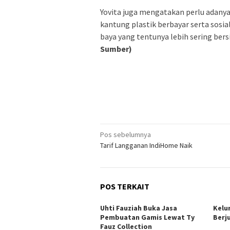
Yovita juga mengatakan perlu adanya
kantung plastik berbayar serta sosi
baya yang tentunya lebih sering ber
Sumber)
Navigasi
Pos sebelumnya
Tarif Langganan IndiHome Naik
pos
POS TERKAIT
Uhti Fauziah Buka Jasa
Kelu
Pembuatan Gamis Lewat Ty
Berj
Fauz Collection