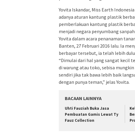
Yovita Iskandar, Miss Earth Indones
adanya aturan kantung plastik berb
pemberlakuan kantung plastik berb
menjadi negara penyumbang sanpah pl
Yovita dalam acara penanaman tanam
Banten, 27 Februari 2016 lalu. Ia m
berbayar tersebut, ia telah lebih dul
“Dimulai dari hal yang sangat kecil 
di warung atau toko, sebisa mungki
sendiri jika tak bawa lebih baik la
dengan punya teman,” jelas Yovita.
BACAAN LAINNYA
Uhti Fauziah Buka Jasa
Ke
Pembuatan Gamis Lewat Ty
Be
Fauz Collection
Pr