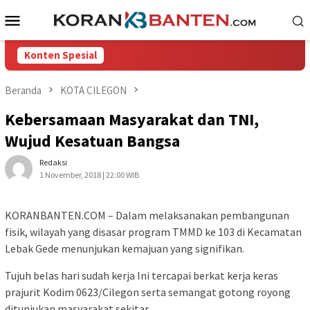
Loncat
Menu
ke
Mobile
konten
Konten Spesial
Beranda
KOTA CILEGON
Kebersamaan Masyarakat dan TNI,
Wujud Kesatuan Bangsa
Redaksi
1 November, 2018 | 22:00 WIB
KORANBANTEN.COM – Dalam melaksanakan pembangunan
fisik, wilayah yang disasar program TMMD ke 103 di Kecamatan
Lebak Gede menunjukan kemajuan yang signifikan.
Tujuh belas hari sudah kerja Ini tercapai berkat kerja keras
prajurit Kodim 0623/Cilegon serta semangat gotong royong
ditunjukan masyarakat sekitar.