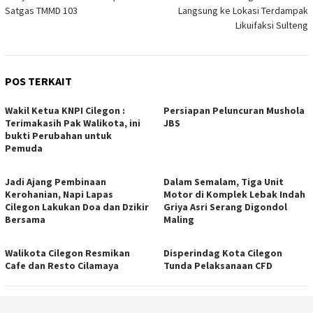
pos
Satgas TMMD 103
Langsung ke Lokasi Terdampak
Likuifaksi Sulteng
POS TERKAIT
Wakil Ketua KNPI Cilegon :
Persiapan Peluncuran Mushola
Terimakasih Pak Walikota, ini
JBS
bukti Perubahan untuk
Pemuda
Jadi Ajang Pembinaan
Dalam Semalam, Tiga Unit
Kerohanian, Napi Lapas
Motor di Komplek Lebak Indah
Cilegon Lakukan Doa dan Dzikir
Griya Asri Serang Digondol
Bersama
Maling
Walikota Cilegon Resmikan
Disperindag Kota Cilegon
Cafe dan Resto Cilamaya
Tunda Pelaksanaan CFD